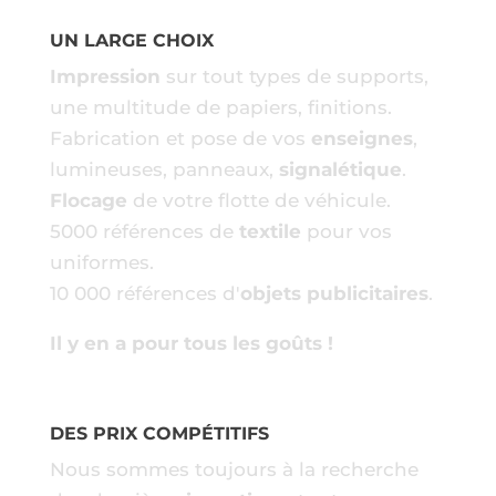
UN LARGE CHOIX
Impression
sur tout types de supports,
une multitude de papiers, finitions.
Fabrication et pose de vos
enseignes
,
lumineuses, panneaux,
signalétique
.
Flocage
de votre flotte de véhicule.
5000 références de
textile
pour vos
uniformes.
10 000 références d'
objets publicitaires
.
Il y en a pour tous les goûts !
DES PRIX COMPÉTITIFS
Nous sommes toujours à la recherche