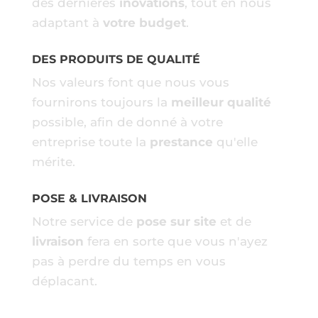
des dernières
inovations
, tout en nous
adaptant à
votre budget
.
DES PRODUITS DE QUALITÉ
Nos valeurs font que nous vous
fournirons toujours la
meilleur qualité
possible, afin de donné à votre
entreprise toute la
prestance
qu'elle
mérite.
POSE & LIVRAISON
Notre service de
pose sur site
et de
livraison
fera en sorte que vous n'ayez
pas à perdre du temps en vous
déplacant.