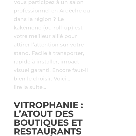
Vous participez à un salon
professionnel en Ardèche ou
dans la région ? Le
kakémono (ou roll-up) est
votre meilleur allié pour
attirer l’attention sur votre
stand. Facile à transporter,
rapide à installer, impact
visuel garanti. Encore faut-il
bien le choisir. Voici…
lire la suite…
VITROPHANIE :
L’ATOUT DES
BOUTIQUES ET
RESTAURANTS