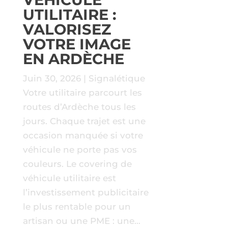
UTILITAIRE :
VALORISEZ
VOTRE IMAGE
EN ARDÈCHE
Juin 30, 2026
|
Signalétique
Votre utilitaire parcourt les
routes d’Ardèche tous les
jours. Chaque trajet est une
occasion manquée si votre
véhicule ne porte pas vos
couleurs. Le covering de
véhicule utilitaire est
l’investissement publicitaire
le plus rentable pour un
artisan ou une PME : une…