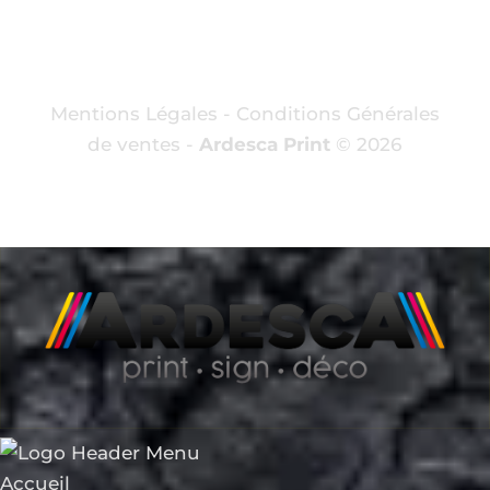
Mentions Légales
-
Conditions Générales
de ventes
-
Ardesca Print
© 2026
Accueil