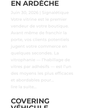
EN ARDÈCHE
Juin 30, 2026
|
Signalétique
Votre vitrine est le premier
vendeur de votre boutique.
Avant même de franchir la
porte, vos clients potentiels
jugent votre commerce en
quelques secondes. La
vitrophanie — l’habillage de
vitres par adhésifs — est l’un
des moyens les plus efficaces
et abordables pour…
lire la suite…
COVERING
VÉHICULE