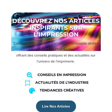
DÉCOUVREZ NOS ARTICLES
INSPIRANTS SUR
L’IMPRESSION
Explorez une collection d’articles enrichissants dédiés
aux TPE et PME locales,
offrant des conseils pratiques et des actualités sur
l’univers de l’imprimerie.

CONSEILS EN IMPRESSION

ACTUALITÉS DE L’INDUSTRIE

TENDANCES CRÉATIVES
Lire Nos Articles